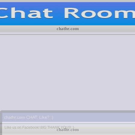
chathr.com
chathr.com CHAT, Like? :)
Like us on Facebook! BIG THANK YOU!!! :)
chathr.com