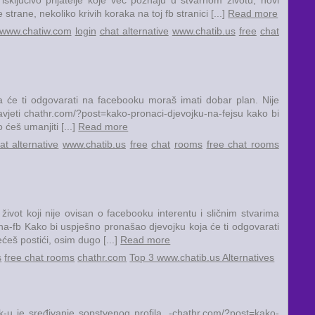
ne, nekoliko krivih koraka na toj fb stranici [...]
Read more
www.chatiw.com
login
chat alternative
www.chatib.us
free
chat
 će ti odgovarati na facebooku moraš imati dobar plan. Nije
savjeti chathr.com/?post=kako-pronaci-djevojku-na-fejsu kako bi
o ćeš umanjiti [...]
Read more
at alternative
www.chatib.us
free
chat
rooms
free chat rooms
život koji nije ovisan o facebooku interentu i sličnim stvarima
a-fb Kako bi uspješno pronašao djevojku koja će ti odgovarati
ćeš postići, osim dugo [...]
Read more
s
free chat rooms
chathr.com
Top 3 www.chatib.us Alternatives
k-u je sređivanje sopstvenog profila. -chathr.com/?post=kako-