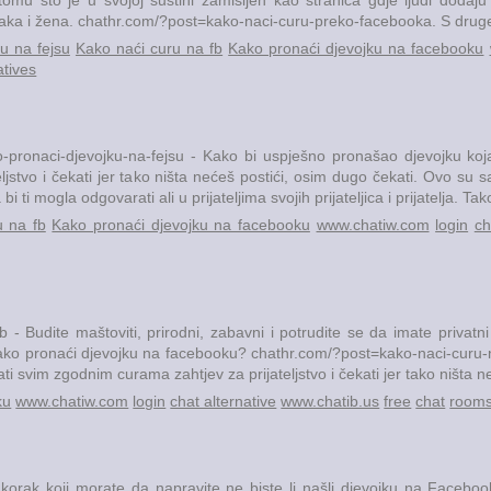
a i žena. chathr.com/?post=kako-naci-curu-preko-facebooka. S druge stra
u na fejsu
Kako naći curu na fb
Kako pronaći djevojku na facebooku
atives
pronaci-djevojku-na-fejsu - Kako bi uspješno pronašao djevojku koja
ljstvo i čekati jer tako ništa nećeš postići, osim dugo čekati. Ovo su 
i ti mogla odgovarati ali u prijateljima svojih prijateljica i prijatelja. Tak
u na fb
Kako pronaći djevojku na facebooku
www.chatiw.com
login
ch
 Budite maštoviti, prirodni, zabavni i potrudite se da imate privatni 
Kako pronaći djevojku na facebooku? chathr.com/?post=kako-naci-curu-n
i svim zgodnim curama zahtjev za prijateljstvo i čekati jer tako ništa ne
ku
www.chatiw.com
login
chat alternative
www.chatib.us
free
chat
room
korak koji morate da napravite ne biste li našli djevojku na Faceboo