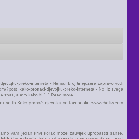
djevojku-preko-interneta - Nemali broj tinejdžera zapravo vodi
r.com/?post=kako-pronaci-djevojku-preko-interneta - No, iz svega
 znaš, a evo kako bi [...]
Read more
ru na fb
Kako pronaći djevojku na facebooku
www.chatiw.com
amo vam jedan krivi korak može zauvijek upropastiti šanse.
sključivo prijatelje koje već poznaju u stvarnom životu, novi