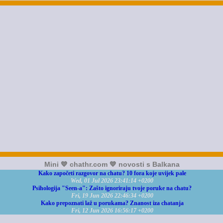
Mini 💙 chathr.com 💙 novosti s Balkana
Kako započeti razgovor na chatu? 10 fora koje uvijek pale
Wed, 01 Jul 2026 23:41:14 +0200
Psihologija "Seen-a": Zašto ignoriraju tvoje poruke na chatu?
Fri, 19 Jun 2026 22:46:34 +0200
Kako prepoznati laž u porukama? Znanost iza chatanja
Fri, 12 Jun 2026 16:56:17 +0200