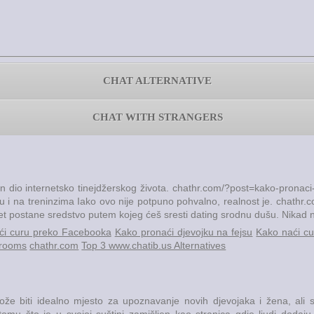
CHAT ALTERNATIVE
CHAT WITH STRANGERS
n dio internetsko tinejdžerskog života. chathr.com/?post=kako-pronaci-
uštvu i na treninzima Iako ovo nije potpuno pohvalno, realnost je. chath
t postane sredstvo putem kojeg ćeš sresti dating srodnu dušu. Nikad ne
ći curu preko Facebooka
Kako pronaći djevojku na fejsu
Kako naći cu
 rooms
chathr.com
Top 3 www.chatib.us Alternatives
 biti idealno mjesto za upoznavanje novih djevojaka i žena, ali s
u što je u svojoj suštini zamišljen kao stranica gdje ljudi dodaju i