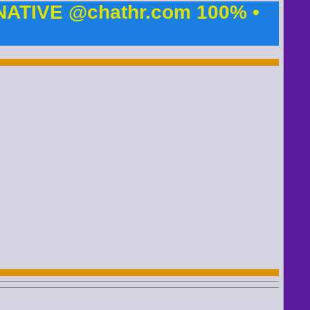
NATIVE @chathr.com 100% •