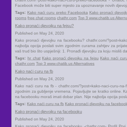
Facebook može biti super mjesto za upoznavanje novih djevojak
Tags:
Kako naći curu preko Facebooka
Kako pronaći djevojk
rooms
free chat rooms
chathr.com
Top 3 www.chatib.us Altern
Kako pronaći djevojku na fejsu?
Published on May 24, 2020
Kako pronaći djevojku na facebooku? chathr.com/?post=kako-
najbolja opcija poslati svim zgodnim curama zahtjev za prijate
vaš trud bio što uspješniji: 1. Pronađi djevojku za koju misliš da b
Tags:
hr chat
Kako pronaći djevojku na fejsu
Kako naći cur
chathr.com
Top 3 www.chatib.us Alternatives
Kako naći curu na fb
Published on May 24, 2020
Kako naći curu na fb - chathr.com/?post=kako-naci-curu-na-fb -
zgodnim za gubljenje vremena. Pojavljujte se kratko online. 
na facebooku moraš imati dobar plan. Nije najbolja opcija poslat
Tags:
Kako naći curu na fb
Kako pronaći djevojku na faceboo
Kako pronaći djevojku na facebooku
Published on May 24, 2020
Kako pronaći djevojku na facebooku -chathr.com- Profil Prvi 