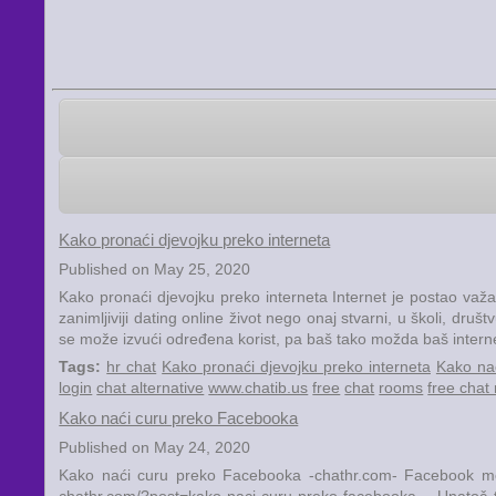
Kako pronaći djevojku preko interneta
Published on May 25, 2020
Kako pronaći djevojku preko interneta Internet je postao važa
zanimljiviji dating online život nego onaj stvarni, u školi, dr
se može izvući određena korist, pa baš tako možda baš interne
Tags:
hr chat
Kako pronaći djevojku preko interneta
Kako na
login
chat alternative
www.chatib.us
free
chat
rooms
free chat
Kako naći curu preko Facebooka
Published on May 24, 2020
Kako naći curu preko Facebooka -chathr.com- Facebook može
chathr.com/?post=kako-naci-curu-preko-facebooka - Unatoč tom