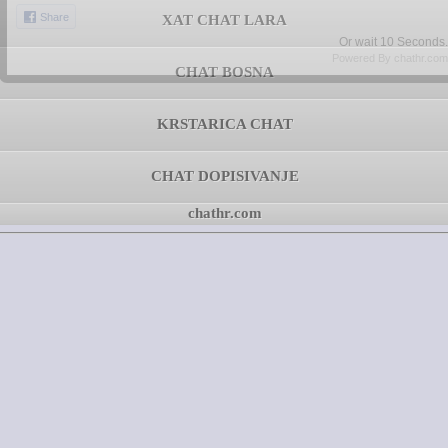
Share
XAT CHAT LARA
Or wait
09
Seconds.
Powered By chathr.com
CHAT BOSNA
KRSTARICA CHAT
CHAT DOPISIVANJE
chathr.com