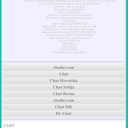
NOVI POTRES POGODIO PODRUČJE GLINE 4,2 - osjetio se i u Zagrebu
Cijena bitcoina je trenutno preko 50.000 dolara
Xat.com - što je xat chat
Razgovori sa strancima
Chat za čavrljanje
Najbolje stranice za upoznavanje
Stranica za upoznavanje bez prijave
Časkanje
www.chat.de ALTERNATIVE
XAT CHAT • sobe u .ba .hr .rs .me .si .mk
MINI CHAT • minichat sobe alternativa
www.chatavenue.com CHAT ALTERNATIVE
www.chat.com CHAT ALTERNATIVE
www.chatforfree.org alternative
Europe Free Chat
Chat Bosna
Chat Srbija
Chat Hrvatska
Dopisivanje sa simpatijom
chathr.com
Chat
Chat Hrvatska
Chat Srbija
Chat Bosna
chathr.com
Chat HR
Hr Chat
CHAT