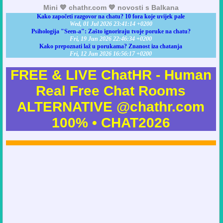
Mini 💙 chathr.com 💙 novosti s Balkana
Kako započeti razgovor na chatu? 10 fora koje uvijek pale
Wed, 01 Jul 2026 23:41:14 +0200
Psihologija "Seen-a": Zašto ignoriraju tvoje poruke na chatu?
Fri, 19 Jun 2026 22:46:34 +0200
Kako prepoznati laž u porukama? Znanost iza chatanja
Fri, 12 Jun 2026 16:56:17 +0200
FREE & LIVE ChatHR - Human
Real Free Chat Rooms
ALTERNATIVE @chathr.com
100% • CHAT2026