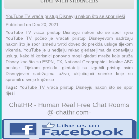
CHAT WITH STRANGERS
YouTube TV vraća pristup Disneyju nakon što se spor riješi
Published on Dec 20, 2021
YouTube TV vraća pristup Disneyju nakon što se spor riješi
YouTube TV počeo je vraćati pristup Disneyevom sadržaju
nakon što je spor između tvrtki doveo do prekida usluge tijekom
vikenda. YouTube je u nedjelju rekao gledateljima da obnavljaju
uslugu kako bi korisnici ponovno mogli gledati mreže koje pruža
Disney kao što su ESPN, FX, National Geographic i lokalne ABC
postaje. Tijekom prekida, gledatelji su izgubili pristup svim
Disneyjevim sadržajima uživo, uključujući snimke koje su
spremili u svoje knjižnice.
Tags:
YouTube TV vraća pristup Disneyju nakon što se spor
riješi
ChatHR - Human Real Free Chat Rooms
@-chathr.com-