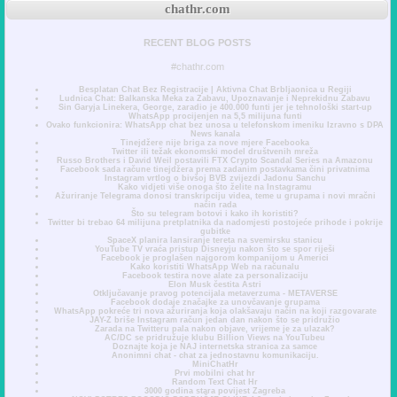
chathr.com
RECENT BLOG POSTS
#chathr.com
Besplatan Chat Bez Registracije | Aktivna Chat Brbljaonica u Regiji
Ludnica Chat: Balkanska Meka za Zabavu, Upoznavanje i Neprekidnu Zabavu
Sin Garyja Linekera, George, zaradio je 400.000 funti jer je tehnološki start-up
WhatsApp procijenjen na 5,5 milijuna funti
Ovako funkcionira: WhatsApp chat bez unosa u telefonskom imeniku Izravno s DPA
News kanala
Tinejdžere nije briga za nove mjere Facebooka
Twitter ili težak ekonomski model društvenih mreža
Russo Brothers i David Weil postavili FTX Crypto Scandal Series na Amazonu
Facebook sada račune tinejdžera prema zadanim postavkama čini privatnima
Instagram vrtlog o bivšoj BVB zvijezdi Jadonu Sanchu
Kako vidjeti više onoga što želite na Instagramu
Ažuriranje Telegrama donosi transkripciju videa, teme u grupama i novi mračni
način rada
Što su telegram botovi i kako ih koristiti?
Twitter bi trebao 64 milijuna pretplatnika da nadomjesti postojeće prihode i pokrije
gubitke
SpaceX planira lansiranje tereta na svemirsku stanicu
YouTube TV vraća pristup Disneyju nakon što se spor riješi
Facebook je proglašen najgorom kompanijom u Americi
Kako koristiti WhatsApp Web na računalu
Facebook testira nove alate za personalizaciju
Elon Musk čestita Astri
Otključavanje pravog potencijala metaverzuma - METAVERSE
Facebook dodaje značajke za unovčavanje grupama
WhatsApp pokreće tri nova ažuriranja koja olakšavaju način na koji razgovarate
JAY-Z briše Instagram račun jedan dan nakon što se pridružio
Zarada na Twitteru pala nakon objave, vrijeme je za ulazak?
AC/DC se pridružuje klubu Billion Views na YouTubeu
Doznajte koja je NAJ internetska stranica za samce
Anonimni chat - chat za jednostavnu komunikaciju.
MiniChatHr
Prvi mobilni chat hr
Random Text Chat Hr
3000 godina stara povijest Zagreba