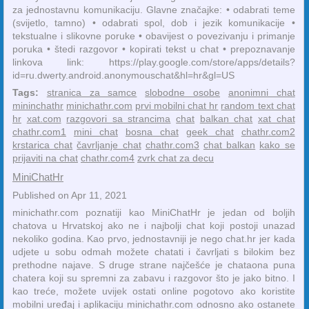
za jednostavnu komunikaciju. Glavne značajke: • odabrati teme
(svijetlo, tamno) • odabrati spol, dob i jezik komunikacije •
tekstualne i slikovne poruke • obavijest o povezivanju i primanje
poruka • štedi razgovor • kopirati tekst u chat • prepoznavanje
linkova link: https://play.google.com/store/apps/details?
id=ru.dwerty.android.anonymouschat&hl=hr&gl=US
Tags:
stranica za samce
slobodne osobe
anonimni chat
mininchathr
minichathr.com
prvi mobilni chat hr
random text chat
hr
xat.com
razgovori sa strancima
chat
balkan chat
xat chat
chathr.com1
mini chat
bosna chat
geek chat
chathr.com2
krstarica chat
čavrljanje chat
chathr.com3
chat balkan
kako se
prijaviti na chat
chathr.com4
zvrk chat za decu
MiniChatHr
Published on Apr 11, 2021
minichathr.com poznatiji kao MiniChatHr je jedan od boljih
chatova u Hrvatskoj ako ne i najbolji chat koji postoji unazad
nekoliko godina. Kao prvo, jednostavniji je nego chat.hr jer kada
udjete u sobu odmah možete chatati i čavrljati s bilokim bez
prethodne najave. S druge strane najčešće je chataona puna
chatera koji su spremni za zabavu i razgovor što je jako bitno. I
kao treće, možete uvijek ostati online pogotovo ako koristite
mobilni uređaj i aplikaciju minichathr.com odnosno ako ostanete