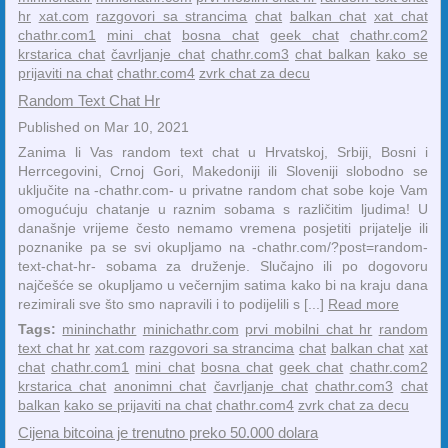
hr
xat.com
razgovori sa strancima
chat
balkan chat
xat chat
chathr.com1
mini chat
bosna chat
geek chat
chathr.com2
krstarica chat
čavrljanje chat
chathr.com3
chat balkan
kako se
prijaviti na chat
chathr.com4
zvrk chat za decu
Random Text Chat Hr
Published on Mar 10, 2021
Zanima li Vas random text chat u Hrvatskoj, Srbiji, Bosni i
Herrcegovini, Crnoj Gori, Makedoniji ili Sloveniji slobodno se
uključite na -chathr.com- u privatne random chat sobe koje Vam
omogućuju chatanje u raznim sobama s različitim ljudima! U
današnje vrijeme često nemamo vremena posjetiti prijatelje ili
poznanike pa se svi okupljamo na -chathr.com/?post=random-
text-chat-hr- sobama za druženje. Slučajno ili po dogovoru
najčešće se okupljamo u večernjim satima kako bi na kraju dana
rezimirali sve što smo napravili i to podijelili s [...]
Read more
Tags:
mininchathr
minichathr.com
prvi mobilni chat hr
random
text chat hr
xat.com
razgovori sa strancima
chat
balkan chat
xat
chat
chathr.com1
mini chat
bosna chat
geek chat
chathr.com2
krstarica chat
anonimni chat
čavrljanje chat
chathr.com3
chat
balkan
kako se prijaviti na chat
chathr.com4
zvrk chat za decu
Cijena bitcoina je trenutno preko 50.000 dolara