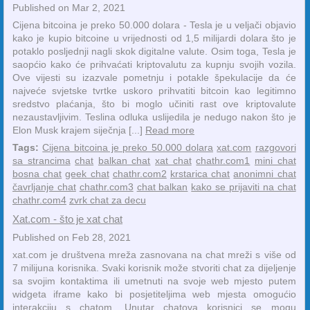
Published on Mar 2, 2021
Cijena bitcoina je preko 50.000 dolara - Tesla je u veljači objavio
kako je kupio bitcoine u vrijednosti od 1,5 milijardi dolara što je
potaklo posljednji nagli skok digitalne valute. Osim toga, Tesla je
saopćio kako će prihvaćati kriptovalutu za kupnju svojih vozila.
Ove vijesti su izazvale pometnju i potakle špekulacije da će
najveće svjetske tvrtke uskoro prihvatiti bitcoin kao legitimno
sredstvo plaćanja, što bi moglo učiniti rast ove kriptovalute
nezaustavljivim. Teslina odluka uslijedila je nedugo nakon što je
Elon Musk krajem siječnja [...]
Read more
Tags:
Cijena bitcoina je preko 50.000 dolara
xat.com
razgovori
sa strancima
chat
balkan chat
xat chat
chathr.com1
mini chat
bosna chat
geek chat
chathr.com2
krstarica chat
anonimni chat
čavrljanje chat
chathr.com3
chat balkan
kako se prijaviti na chat
chathr.com4
zvrk chat za decu
Xat.com - što je xat chat
Published on Feb 28, 2021
xat.com je društvena mreža zasnovana na chat mreži s više od
7 milijuna korisnika. Svaki korisnik može stvoriti chat za dijeljenje
sa svojim kontaktima ili umetnuti na svoje web mjesto putem
widgeta iframe kako bi posjetiteljima web mjesta omogućio
interakciju s chatom. Unutar chatova korisnici se mogu