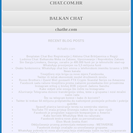
CHAT.COM.HR
BALKAN CHAT
chathr.com
RECENT BLOG POSTS
#chathr.com
Besplatan Chat Bez Registracije | Aktivna Chat Brbljaonica u Regiji
Ludnica Chat: Balkanska Meka za Zabavu, Upoznavanje i Neprekidnu Zabavu
Sin Garyja Linekera, George, zaradio je 400.000 funti jer je tehnološki start-up
WhatsApp procijenjen na 5,5 milijuna funti
Ovako funkcionira: WhatsApp chat bez unosa u telefonskom imeniku Izravno s DPA
News kanala
Tinejdžere nije briga za nove mjere Facebooka
Twitter ili težak ekonomski model društvenih mreža
Russo Brothers i David Weil postavili FTX Crypto Scandal Series na Amazonu
Facebook sada račune tinejdžera prema zadanim postavkama čini privatnima
Instagram vrtlog o bivšoj BVB zvijezdi Jadonu Sanchu
Kako vidjeti više onoga što želite na Instagramu
Ažuriranje Telegrama donosi transkripciju videa, teme u grupama i novi mračni
način rada
Što su telegram botovi i kako ih koristiti?
Twitter bi trebao 64 milijuna pretplatnika da nadomjesti postojeće prihode i pokrije
gubitke
SpaceX planira lansiranje tereta na svemirsku stanicu
YouTube TV vraća pristup Disneyju nakon što se spor riješi
Facebook je proglašen najgorom kompanijom u Americi
Kako koristiti WhatsApp Web na računalu
Facebook testira nove alate za personalizaciju
Elon Musk čestita Astri
Otključavanje pravog potencijala metaverzuma - METAVERSE
Facebook dodaje značajke za unovčavanje grupama
WhatsApp pokreće tri nova ažuriranja koja olakšavaju način na koji razgovarate