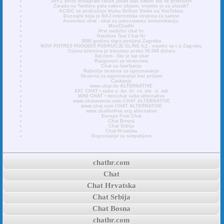
JAY-Z briše Instagram račun jedan dan nakon što se pridružio
Zarada na Twitteru pala nakon objave, vrijeme je za ulazak?
AC/DC se pridružuje klubu Billion Views na YouTubeu
Doznajte koja je NAJ internetska stranica za samce
Anonimni chat - chat za jednostavnu komunikaciju.
MiniChatHr
Prvi mobilni chat hr
Random Text Chat Hr
3000 godina stara povijest Zagreba
NOVI POTRES POGODIO PODRUČJE GLINE 4,2 - osjetio se i u Zagrebu
Cijena bitcoina je trenutno preko 50.000 dolara
Xat.com - što je xat chat
Razgovori sa strancima
Chat za čavrljanje
Najbolje stranice za upoznavanje
Stranica za upoznavanje bez prijave
Časkanje
www.chat.de ALTERNATIVE
XAT CHAT • sobe u .ba .hr .rs .me .si .mk
MINI CHAT • minichat sobe alternativa
www.chatavenue.com CHAT ALTERNATIVE
www.chat.com CHAT ALTERNATIVE
www.chatforfree.org alternative
Europe Free Chat
Chat Bosna
Chat Srbija
Chat Hrvatska
Dopisivanje sa simpatijom
chathr.com
Chat
Chat Hrvatska
Chat Srbija
Chat Bosna
chathr.com