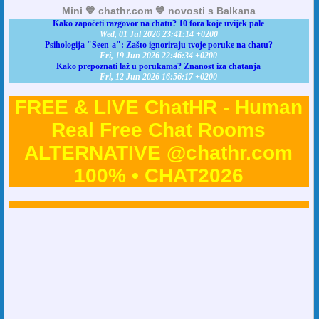
Mini 💙 chathr.com 💙 novosti s Balkana
Kako započeti razgovor na chatu? 10 fora koje uvijek pale
Wed, 01 Jul 2026 23:41:14 +0200
Psihologija "Seen-a": Zašto ignoriraju tvoje poruke na chatu?
Fri, 19 Jun 2026 22:46:34 +0200
Kako prepoznati laž u porukama? Znanost iza chatanja
Fri, 12 Jun 2026 16:56:17 +0200
FREE & LIVE ChatHR - Human
Real Free Chat Rooms
ALTERNATIVE @chathr.com
100% • CHAT2026