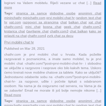
logirani na Vašem mobitelu. Riječi vezane uz chat [...]
Read
more
Tags:
stranica za samce
slobodne osobe
anonimni chat
mininchathr
minichathr.com
prvi mobilni chat hr
random text chat
hr
xat.com
razgovori sa strancima
chat
balkan chat
xat chat
chathr.com1
mini chat
bosna chat
geek chat
chathr.com2
krstarica chat
čavrljanje chat
chathr.com3
chat balkan
kako se
prijaviti na chat
chathr.com4
zvrk chat za decu
Prvi mobilni chat hr
Published on Mar 28, 2021
chathr.com je prvi mobilni chat u hrvata. Kada poželite
razgovarati s poznanicima, a imate samo mobitel, tu je prvi
mobilni chat -chathr.com/?post=prvi-mobilni-chat-hr- i slobodno
se uključite u razgovore i rasprave oko bilo kakvih tema. Uskoro
ćemo kreirati nove mobilne chatove za tablete. Kako se uključiti?
Jednostavno odaberite sobu na -chathr.com/?post=prvi-mobilni-
chat-hr- za razgovor, uđite i počnite tipkati s odabranom
osobom. Na nama je da osiguramo rad servera, na Vama je da
se zabavite! Email ne morate ili još bolje nemojte nikome [...]
Read more
Tags:
stranica za samce
slobodne osobe
anonimni chat
mininchathr
minichathr.com
prvi mobilni chat hr
random text chat