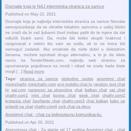
Doznajte koja je NAJ internetska stranica za samce
Published on May 22, 2021
Doznajte koja je najbolja internetska stranica za samce Nemate
samopouzdanja da se obratite lokalnim samcima u vašoj blizini
ne znači da bi vaš ljubavni život trebao patiti do te mjere da ste
odlučili živjeti sami. Da, može biti teško skupiti hrabrost i
razgovarati s nekim tko vam se sviđa, ali to ne mora biti
nemoguć zadatak. Ako smatrate da niste dobri u slobodnim
ženama, možete isprobati drugu alternativu, a to je da idete
ravno na TenderMeets.com, najbolju web stranicu za
upoznavanje pojedinaca na mreži i nikad ne znate kada biste
mogli [...]
Read more
Tags:
stranica za samce
slobodne osobe
anonimni chat
mininchathr
minichathr.com
prvi mobilni chat hr
random text chat
hr
xat.com
razgovori sa strancima
chat
balkan chat
xat chat
chathr.com1
mini chat
bosna chat
geek chat
chathr.com2
krstarica chat
čavrljanje chat
chathr.com3
chat balkan
kako se
prijaviti na chat
chathr.com4
zvrk chat za decu
Anonimni chat - chat za jednostavnu komunikaciju.
Published on Apr 20, 2021
Anonymous chat - Za starije od 17 godina Anonimni chat - chat