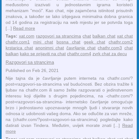
međusobno izazivati ​​u jednostavnim igrama koristeći
mehanizam "moći". Kao chat, nije zajamčena istinitost prisutnih
znakova, a također se lako izbjegava minimalna dobna granica
od 14 godina za registraciju na web mjestu jer se potvrda toga
[...]
Read more
Tags:
xat.com
razgovori sa strancima
chat
balkan chat
xat chat
chathr.com1
mini chat
bosna chat
geek chat
chathr.com2
krstarica chat
anonimni chat
čavrljanje chat
chathr.com3
chat
balkan
kako se prijaviti na chat
chathr.com4
zvrk chat za decu
Razgovori sa strancima
Published on Feb 26, 2021
Nije tajna da je čavrljanje putem interneta na chathr.com/?
post=razgovori-sa-strancima val budućnosti. Bez obzira tražite li
ljubav na chathr.com ili samo želite razgovarati o jedinstvenom
interesu koji dijelite s drugim pojedincima, na -chathr.com/?
post=razgovori-sa-strancima- internetsko čavrljanje omogućuje
brzo i jednostavno upoznavanje mnogih ljudi i stvaranje novih
odnosa iz udobnosti vašeg doma. Ako se odlučite za van mreže,
na (chathr.com/?post=razgovori-sa-strancima) pogledajte kako
datirati izvan Tindera. Međutim, uvijek morate znati [...]
Read
more
Tags:
xat.com
razgovori sa strancima
chat
balkan chat
xat chat