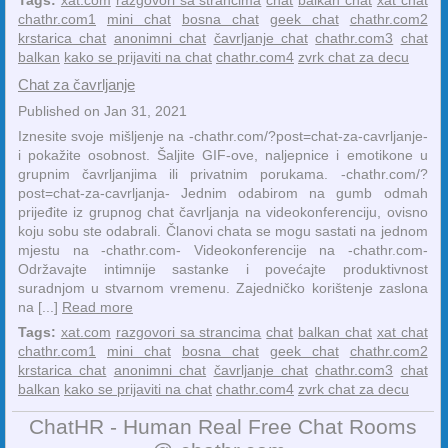
chathr.com1
mini chat
bosna chat
geek chat
chathr.com2
krstarica chat
anonimni chat
čavrljanje chat
chathr.com3
chat
balkan
kako se prijaviti na chat
chathr.com4
zvrk chat za decu
Chat za čavrljanje
Published on Jan 31, 2021
Iznesite svoje mišljenje na -chathr.com/?post=chat-za-cavrljanje-
i pokažite osobnost. Šaljite GIF-ove, naljepnice i emotikone u
grupnim čavrljanjima ili privatnim porukama. -chathr.com/?
post=chat-za-cavrljanja- Jednim odabirom na gumb odmah
prijeđite iz grupnog chat čavrljanja na videokonferenciju, ovisno
koju sobu ste odabrali. Članovi chata se mogu sastati na jednom
mjestu na -chathr.com- Videokonferencije na -chathr.com-
Održavajte intimnije sastanke i povećajte produktivnost
suradnjom u stvarnom vremenu. Zajedničko korištenje zaslona
na [...]
Read more
Tags:
xat.com
razgovori sa strancima
chat
balkan chat
xat chat
chathr.com1
mini chat
bosna chat
geek chat
chathr.com2
krstarica chat
anonimni chat
čavrljanje chat
chathr.com3
chat
balkan
kako se prijaviti na chat
chathr.com4
zvrk chat za decu
ChatHR - Human Real Free Chat Rooms