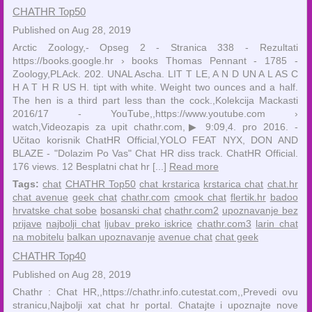
CHATHR Top50
Published on Aug 28, 2019
Arctic Zoology,- Opseg 2 - Stranica 338 - Rezultati
https://books.google.hr › books Thomas Pennant - 1785 -
‎Zoology,PLAck. 202. UNAL Ascha. LIT T LE, A N D UN A L AS C
H A T H R US H. tipt with white. Weight two ounces and a half.
The hen is a third part less than the cock.,Kolekcija Mackasti
2016/17 - YouTube,,https://www.youtube.com ›
watch,Videozapis za upit chathr.com,▶ 9:09,4. pro 2016. -
Učitao korisnik ChatHR Official,YOLO FEAT NYX, DON AND
BLAZE - "Dolazim Po Vas" Chat HR diss track. ChatHR Official.
176 views. 12 Besplatni chat hr [...]
Read more
Tags:
chat
CHATHR Top50
chat krstarica
krstarica chat
chat.hr
chat avenue
geek chat
chathr.com
cmook chat
flertik.hr
badoo
hrvatske chat sobe
bosanski chat
chathr.com2
upoznavanje bez
prijave
najbolji chat
ljubav preko iskrice
chathr.com3
larin chat
na mobitelu
balkan upoznavanje
avenue chat
chat geek
CHATHR Top40
Published on Aug 28, 2019
Chathr : Chat HR,,https://chathr.info.cutestat.com,,Prevedi ovu
stranicu,Najbolji xat chat hr portal. Chatajte i upoznajte nove