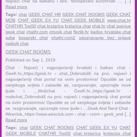
Najveći chat na balkanu i šire. Novopečeni eurohrvati ..., [...]
Read more
Tags:
chat
GEEK CHAT HR
GEEK CHAT ROOMS
GEEK CHAT
MOB
CHAT GEEK EX YU
CHAT GEEK MOBILE
www.chat.hr
CHATHR Top50
chat krstarica
krstarica chat
chat.hr
chat avenue
geek chat
chathr.com
cmook chat
flertik.hr
badoo hrvatske chat
sobe
bosanski chat
chathr.com2
upoznavanje bez prijave
najbolji chat
GEEK CHAT ROOMS
Published on Sep 1, 2019
Chat - Najveći i najposjećeniji hrvatski i balkan chat -
GeeK.hr,,https://geek.hr › chat,,Dobrodošli na prvi, najveći i
najposjećeniji chat portal na ovim prostorima! Opustite se od
vanjskoga svijeta i zabavite se, razgovarajte, upoznajte nove
ljude i ...,Mobchat - GeeK.hr,,https://geek.hr ›
mobchat,,Dobrodošli na prvi, najveći i najposjećeniji chat portal
na ovim prostorima! Opustite se od vanjskoga svijeta i zabavite
se, razgovarajte, upoznajte nove ljude i ...,Geek And Nerd Chat -
Wireclub,,https://www.wireclub.com › chat › room › geek_and [...]
Read more
Tags:
chat
GEEK CHAT ROOMS
CHAT GEEK EX YU
CHAT
GEEK MOBILE
CHATHR Top50
chat krstarica
krstarica chat