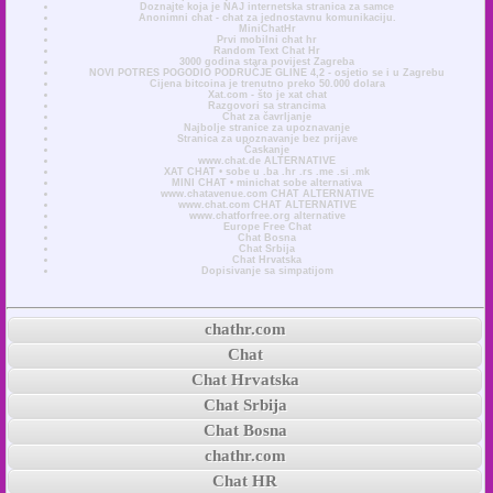
Doznajte koja je NAJ internetska stranica za samce
Anonimni chat - chat za jednostavnu komunikaciju.
MiniChatHr
Prvi mobilni chat hr
Random Text Chat Hr
3000 godina stara povijest Zagreba
NOVI POTRES POGODIO PODRUČJE GLINE 4,2 - osjetio se i u Zagrebu
Cijena bitcoina je trenutno preko 50.000 dolara
Xat.com - što je xat chat
Razgovori sa strancima
Chat za čavrljanje
Najbolje stranice za upoznavanje
Stranica za upoznavanje bez prijave
Časkanje
www.chat.de ALTERNATIVE
XAT CHAT • sobe u .ba .hr .rs .me .si .mk
MINI CHAT • minichat sobe alternativa
www.chatavenue.com CHAT ALTERNATIVE
www.chat.com CHAT ALTERNATIVE
www.chatforfree.org alternative
Europe Free Chat
Chat Bosna
Chat Srbija
Chat Hrvatska
Dopisivanje sa simpatijom
chathr.com
Chat
Chat Hrvatska
Chat Srbija
Chat Bosna
chathr.com
Chat HR