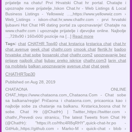
prijatelje na chatu! Prvi Hrvatski Chat hr portal. Chatajte i
upoznajte nove prijatelje.,Iskon Chat.hr - Web Listings & Local
Business Listings - Yellowwiz ...,,https://www.yellowwiz.com ›
Web_Listings › iskon-chat.hr,www.chathr.com - prvi hrvatski
ljubavni Hot Chat HR dating portal za upoznavanje! Chatajte na
www.chathr.com i upoznajte prijatelje i djevojke online. Najbolje
...,728x90 i 160x600 pozicije na [...]
Read more
Tags:
chat
CHATHR Top40
chat krstarica
krstarica chat
chat.hr
chat avenue
geek chat
chathr.com
cmook chat
flertik.hr
badoo
hrvatske chat sobe
bosanski chat
chathr.com2
upoznavanje bez
prijave
najbolji chat
ljubav preko iskrice
chathr.com3
larin chat
na mobitelu
balkan upoznavanje
avenue chat
chat geek
CHATHRTop30
Published on Aug 28, 2019
CHATAONA ONLINE
CHAT,,https://www.chataona.com,,Chataona.Com - Chat sobe
sa balkana/regije! Pričaona i chataona.com, pricaonica kao i
najbolje sobe za chatanje na balkanu. Krstarica,bosna chat hr
sobe. Chat Hr (@ChatHr) | Twitter,,https://twitter.com ›
chathr,,Prevedi ovu stranicu, The latest Tweets from Chat Hr
(@ChatHr): "https://t.co/Hhc4R8qRHY",quick-chat-hr.po -
GitHub,,https://github.com › Marko-M › quick-chat › blob ›