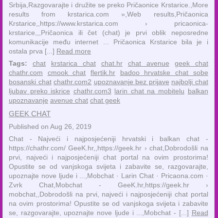
Srbija,Razgovarajte i družite se preko Pričaonice Krstarice.,More
results from krstarica.com »,Web results,Pričaonica
Krstarice,,https://www.krstarica.com › pricaonica-
krstarice,,,Pričaonica ili čet (chat) je prvi oblik neposredne
komunikacije među internet ... Pričaonica Krstarice bila je i
ostala prva [...]
Read more
Tags:
chat
krstarica chat
chat.hr
chat avenue
geek chat
chathr.com
cmook chat
flertik.hr
badoo hrvatske chat sobe
bosanski chat
chathr.com2
upoznavanje bez prijave
najbolji chat
ljubav preko iskrice
chathr.com3
larin chat na mobitelu
balkan
upoznavanje
avenue chat
chat geek
GEEK CHAT
Published on Aug 26, 2019
Chat - Najveći i najposjećeniji hrvatski i balkan chat -
https://chathr.com/ GeeK.hr,,https://geek.hr › chat,Dobrodošli na
prvi, najveći i najposjećeniji chat portal na ovim prostorima!
Opustite se od vanjskoga svijeta i zabavite se, razgovarajte,
upoznajte nove ljude i ...,‎Mobchat · ‎Larin Chat · ‎Pricaona.com ·
‎Zvrk Chat,Mobchat - GeeK.hr,https://geek.hr ›
mobchat,,Dobrodošli na prvi, najveći i najposjećeniji chat portal
na ovim prostorima! Opustite se od vanjskoga svijeta i zabavite
se, razgovarajte, upoznajte nove ljude i ...,Mobchat - [...]
Read