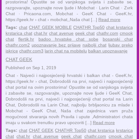
prostorima! Opustite se od vanjskoga svijeta i zabavite se,
razgovarajte, upoznajte nove ljude i Mobchat · ‎Larin Chat · ‎Zvrk
Chat · ‎Pricaona.com, Mobchat - GeeK Chat - GeeK.hr,
https://geek.hr › chat › mobchat,,Naša chat [...]
Read more
Tags:
chat
CHAT GEEK MOBILE
CHATHR Top50
chat krstarica
krstarica chat
chat.hr
chat avenue
geek chat
chathr.com
cmook
chat
flertik.hr
badoo hrvatske chat sobe
bosanski chat
chathr.com2
upoznavanje bez prijave
najbolji chat
ljubav preko
iskrice
chathr.com3
larin chat na mobitelu
balkan upoznavanje
CHAT GEEK
Published on Sep 1, 2019
Chat - Najveći i najposjećeniji hrvatski i balkan chat - GeeK.hr,
https://geek.hr › chat, Dobrodošli na prvi, najveći i najposjećeniji
chat portal na ovim prostorima! Opustite se od vanjskoga svijeta
i zabavite se, razgovarajte, upoznajte nove ljude i GeeK Chat,
Dobrodošli na prvi, najveći i najposjećeniji chat portal na Larin
Chat, Dobrodošli na Larin Chat, najbolju brbljaonicu za mlade i
Mobchat - GeeK Chat, Naša chat zajednica vam pruža
mogućnost stvaranja novih Pravila i upute ,Administratori chata
imaju u svakom trenutku pravo upozoriti [...]
Read more
Tags:
chat
CHAT GEEK
CHATHR Top50
chat krstarica
krstarica
chat
chat.hr
chat avenue
geek chat
chathr.com
cmook chat