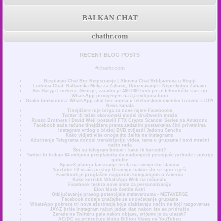
BALKAN CHAT
chathr.com
RECENT BLOG POSTS
#chathr.com
Besplatan Chat Bez Registracije | Aktivna Chat Brbljaonica u Regiji
Ludnica Chat: Balkanska Meka za Zabavu, Upoznavanje i Neprekidnu Zabavu
Sin Garyja Linekera, George, zaradio je 400.000 funti jer je tehnološki start-up
WhatsApp procijenjen na 5,5 milijuna funti
Ovako funkcionira: WhatsApp chat bez unosa u telefonskom imeniku Izravno s DPA
News kanala
Tinejdžere nije briga za nove mjere Facebooka
Twitter ili težak ekonomski model društvenih mreža
Russo Brothers i David Weil postavili FTX Crypto Scandal Series na Amazonu
Facebook sada račune tinejdžera prema zadanim postavkama čini privatnima
Instagram vrtlog o bivšoj BVB zvijezdi Jadonu Sanchu
Kako vidjeti više onoga što želite na Instagramu
Ažuriranje Telegrama donosi transkripciju videa, teme u grupama i novi mračni
način rada
Što su telegram botovi i kako ih koristiti?
Twitter bi trebao 64 milijuna pretplatnika da nadomjesti postojeće prihode i pokrije
gubitke
SpaceX planira lansiranje tereta na svemirsku stanicu
YouTube TV vraća pristup Disneyju nakon što se spor riješi
Facebook je proglašen najgorom kompanijom u Americi
Kako koristiti WhatsApp Web na računalu
Facebook testira nove alate za personalizaciju
Elon Musk čestita Astri
Otključavanje pravog potencijala metaverzuma - METAVERSE
Facebook dodaje značajke za unovčavanje grupama
WhatsApp pokreće tri nova ažuriranja koja olakšavaju način na koji razgovarate
JAY-Z briše Instagram račun jedan dan nakon što se pridružio
Zarada na Twitteru pala nakon objave, vrijeme je za ulazak?
AC/DC se pridružuje klubu Billion Views na YouTubeu