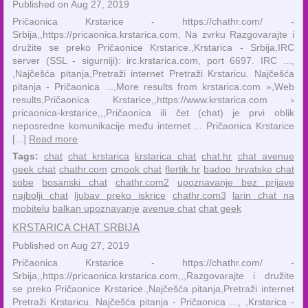
Published on Aug 27, 2019
Pričaonica Krstarice - https://chathr.com/ -
Srbija,,https://pricaonica.krstarica.com, Na zvrku Razgovarajte i
družite se preko Pričaonice Krstarice.,Krstarica - Srbija,IRC
server (SSL - sigurniji): irc.krstarica.com, port 6697. IRC ...,
,Najčešća pitanja,Pretraži internet Pretraži Krstaricu. Najčešća
pitanja - Pričaonica ...,More results from krstarica.com »,Web
results,Pričaonica Krstarice,,https://www.krstarica.com ›
pricaonica-krstarice,,,Pričaonica ili čet (chat) je prvi oblik
neposredne komunikacije među internet ... Pričaonica Krstarice
[...]
Read more
Tags:
chat
chat krstarica
krstarica chat
chat.hr
chat avenue
geek chat
chathr.com
cmook chat
flertik.hr
badoo hrvatske chat
sobe
bosanski chat
chathr.com2
upoznavanje bez prijave
najbolji chat
ljubav preko iskrice
chathr.com3
larin chat na
mobitelu
balkan upoznavanje
avenue chat
chat geek
KRSTARICA CHAT SRBIJA
Published on Aug 27, 2019
Pričaonica Krstarice - https://chathr.com/ -
Srbija,,https://pricaonica.krstarica.com,,,Razgovarajte i družite
se preko Pričaonice Krstarice.,Najčešća pitanja,Pretraži internet
Pretraži Krstaricu. Najčešća pitanja - Pričaonica ..., ,Krstarica -