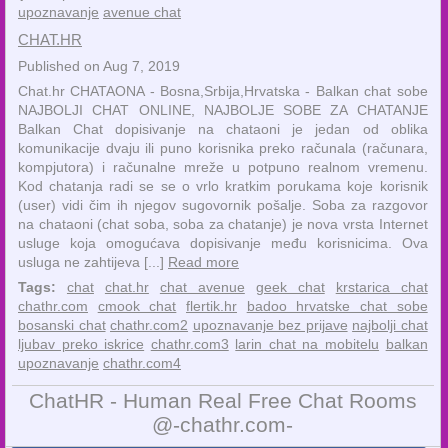
upoznavanje
avenue chat
CHAT.HR
Published on Aug 7, 2019
Chat.hr CHATAONA - Bosna,Srbija,Hrvatska - Balkan chat sobe
NAJBOLJI CHAT ONLINE, NAJBOLJE SOBE ZA CHATANJE
Balkan Chat dopisivanje na chataoni je jedan od oblika
komunikacije dvaju ili puno korisnika preko računala (računara,
kompjutora) i računalne mreže u potpuno realnom vremenu.
Kod chatanja radi se se o vrlo kratkim porukama koje korisnik
(user) vidi čim ih njegov sugovornik pošalje. Soba za razgovor
na chataoni (chat soba, soba za chatanje) je nova vrsta Internet
usluge koja omogućava dopisivanje među korisnicima. Ova
usluga ne zahtijeva [...]
Read more
Tags:
chat
chat.hr
chat avenue
geek chat
krstarica chat
chathr.com
cmook chat
flertik.hr
badoo hrvatske chat sobe
bosanski chat
chathr.com2
upoznavanje bez prijave
najbolji chat
ljubav preko iskrice
chathr.com3
larin chat na mobitelu
balkan
upoznavanje
chathr.com4
ChatHR - Human Real Free Chat Rooms
@-chathr.com-