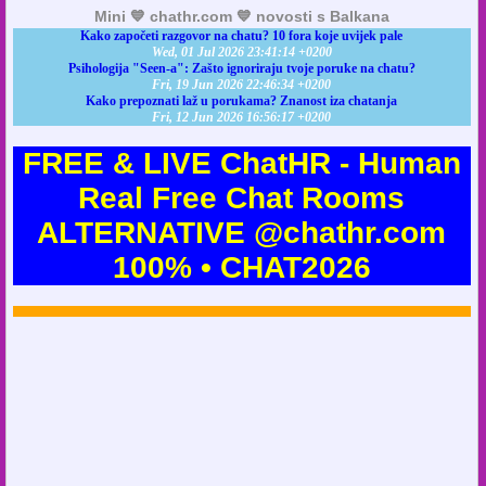
Mini 💙 chathr.com 💙 novosti s Balkana
Kako započeti razgovor na chatu? 10 fora koje uvijek pale
Wed, 01 Jul 2026 23:41:14 +0200
Psihologija "Seen-a": Zašto ignoriraju tvoje poruke na chatu?
Fri, 19 Jun 2026 22:46:34 +0200
Kako prepoznati laž u porukama? Znanost iza chatanja
Fri, 12 Jun 2026 16:56:17 +0200
FREE & LIVE ChatHR - Human
Real Free Chat Rooms
ALTERNATIVE @chathr.com
100% • CHAT2026