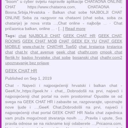
"boom" u cyber svijetu napravile aplikacije CHATAONA ONLINE
CHAT https://www.chataona.com, CHATAONA -
Bosna,Srbija,Hrvatska - Balkan chat sobe NAJBOLJI CHAT
ONLINE Soba za razgovor na chataoni (chat soba, soba za
chatanje) je nova vrsta ...,‎Chat online - najbolje ... · ‎Chat
pričaonica balkan, online ... · [...]
Read more
Tags:
chat
NAJBOLJI CHAT
GEEK CHAT HR
GEEK CHAT
ROOMS
GEEK CHAT MOB
CHAT GEEK EX YU
CHAT GEEK
MOBILE
www.chat.hr
CHATHR Top50
chat krstarica
krstarica
chat
chat.hr
chat avenue
geek chat
chathr.com
cmook chat
flertik.hr
badoo hrvatske chat sobe
bosanski chat
chathr.com2
upoznavanje bez prijave
GEEK CHAT HR
Published on Sep 1, 2019
Chat - Najveći i najposjećeniji hrvatski i balkan chat -
GeeK.hr,,https://geek.hr › chat,,..Dobrodošli na prvi, najveći i
najposjećeniji chat portal na ovim prostorima! Opustite se od
svega na GEEK CHAT HR i zabavite se, razgovarajte, upoznajte
nove ljude i ...,GeeK Chat,Dobrodošli na prvi, najveći i
najposjećeniji chat portal GEEK CHAT HR Naša chat zajednica
vam pruža mogućnost stvaranja novih ..., ,Pravila i upute, Sva
pravila odnose se na nickname koji odaberete ...,Pricaona.com,