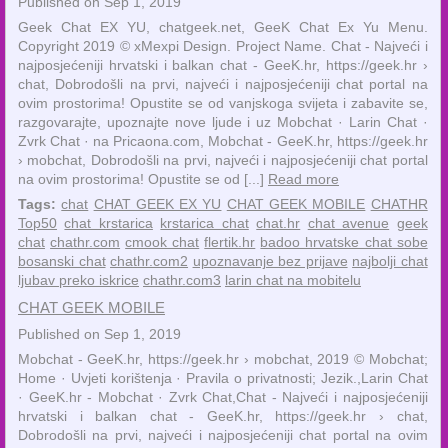
Published on Sep 1, 2019
Geek Chat EX YU, chatgeek.net, GeeK Chat Ex Yu Menu.
Copyright 2019 © xMexpi Design. Project Name. Chat - Najveći i
najposjećeniji hrvatski i balkan chat - GeeK.hr, https://geek.hr ›
chat, Dobrodošli na prvi, najveći i najposjećeniji chat portal na
ovim prostorima! Opustite se od vanjskoga svijeta i zabavite se,
razgovarajte, upoznajte nove ljude i uz ‎Mobchat · ‎Larin Chat ·
‎Zvrk Chat · ‎na Pricaona.com, Mobchat - GeeK.hr, https://geek.hr
› mobchat, Dobrodošli na prvi, najveći i najposjećeniji chat portal
na ovim prostorima! Opustite se od [...]
Read more
Tags:
chat
CHAT GEEK EX YU
CHAT GEEK MOBILE
CHATHR
Top50
chat krstarica
krstarica chat
chat.hr
chat avenue
geek
chat
chathr.com
cmook chat
flertik.hr
badoo hrvatske chat sobe
bosanski chat
chathr.com2
upoznavanje bez prijave
najbolji chat
ljubav preko iskrice
chathr.com3
larin chat na mobitelu
CHAT GEEK MOBILE
Published on Sep 1, 2019
Mobchat - GeeK.hr, https://geek.hr › mobchat, 2019 © Mobchat;
Home · Uvjeti korištenja · Pravila o privatnosti; Jezik.,‎Larin Chat
· ‎GeeK.hr - Mobchat · ‎Zvrk Chat,Chat - Najveći i najposjećeniji
hrvatski i balkan chat - GeeK.hr, https://geek.hr › chat,
Dobrodošli na prvi, najveći i najposjećeniji chat portal na ovim