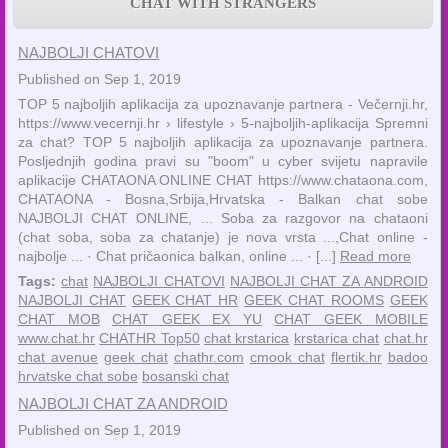
CHAT WITH STRANGERS
NAJBOLJI CHATOVI
Published on Sep 1, 2019
TOP 5 najboljih aplikacija za upoznavanje partnera - Večernji.hr,
https://www.vecernji.hr › lifestyle › 5-najboljih-aplikacija Spremni
za chat? TOP 5 najboljih aplikacija za upoznavanje partnera.
Posljednjih godina pravi su "boom" u cyber svijetu napravile
aplikacije CHATAONA ONLINE CHAT https://www.chataona.com,
CHATAONA - Bosna,Srbija,Hrvatska - Balkan chat sobe
NAJBOLJI CHAT ONLINE, ... Soba za razgovor na chataoni
(chat soba, soba za chatanje) je nova vrsta ...,‎Chat online -
najbolje ... · ‎Chat pričaonica balkan, online ... · [...]
Read more
Tags:
chat
NAJBOLJI CHATOVI
NAJBOLJI CHAT ZA ANDROID
NAJBOLJI CHAT
GEEK CHAT HR
GEEK CHAT ROOMS
GEEK
CHAT MOB
CHAT GEEK EX YU
CHAT GEEK MOBILE
www.chat.hr
CHATHR Top50
chat krstarica
krstarica chat
chat.hr
chat avenue
geek chat
chathr.com
cmook chat
flertik.hr
badoo
hrvatske chat sobe
bosanski chat
NAJBOLJI CHAT ZA ANDROID
Published on Sep 1, 2019