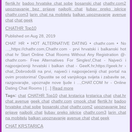
flertik.hr
badoo hrvatske chat sobe
bosanski chat
chathr.com2
upoznavanje bez prijave
najbolji chat
ljubav preko iskrice
chathr.com3
larin chat na mobitelu
balkan upoznavanje
avenue
chat
chat geek
CHATHR Top10
Published on Aug 28, 2019
CHAT HR • HOT ALTERNATIVE DATING • chathr.com • No
...,,https://chathr.com,Chathr.com - prvi hrvatski i balkanski hot
chat hr Start Online Chat Rooms Without Any Registration @-
chathr.com- Free Alternatives For Singles!,Chat - Najveći i
najposjećeniji hrvatski i balkan chat - GeeK.hr,https://geek.hr ›
chat,,Dobrodošli na prvi, najveći i najposjećeniji chat portal na
ovim prostorima! Opustite se od vanjskoga svijeta i zabavite se,
razgovarajte, upoznajte nove ljude i ...,CHAT.COM hr - Online
Dating Chat Rooms | [...]
Read more
Tags:
chat
CHATHR Top10
chat krstarica
krstarica chat
chat.hr
chat avenue
geek chat
chathr.com
cmook chat
flertik.hr
badoo
hrvatske chat sobe
bosanski chat
chathr.com2
upoznavanje bez
prijave
najbolji chat
ljubav preko iskrice
chathr.com3
larin chat
na mobitelu
balkan upoznavanje
avenue chat
chat geek
CHAT KRSTARICA