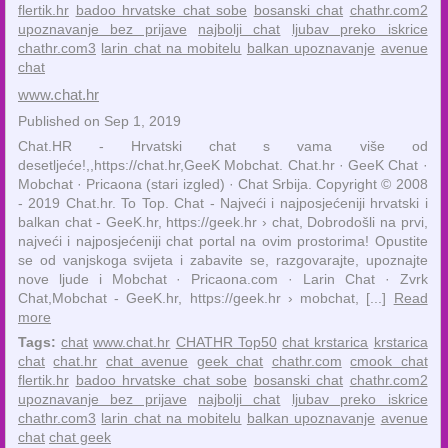
flertik.hr
badoo hrvatske chat sobe
bosanski chat
chathr.com2
upoznavanje bez prijave
najbolji chat
ljubav preko iskrice
chathr.com3
larin chat na mobitelu
balkan upoznavanje
avenue
chat
www.chat.hr
Published on Sep 1, 2019
Chat.HR - Hrvatski chat s vama više od
desetljeće!,,https://chat.hr,GeeK Mobchat. Chat.hr · GeeK Chat ·
Mobchat · Pricaona (stari izgled) · Chat Srbija. Copyright © 2008
- 2019 Chat.hr. To Top. Chat - Najveći i najposjećeniji hrvatski i
balkan chat - GeeK.hr, https://geek.hr › chat, Dobrodošli na prvi,
najveći i najposjećeniji chat portal na ovim prostorima! Opustite
se od vanjskoga svijeta i zabavite se, razgovarajte, upoznajte
nove ljude i Mobchat · ‎Pricaona.com · ‎Larin Chat · ‎Zvrk
Chat,Mobchat - GeeK.hr, https://geek.hr › mobchat, [...]
Read
more
Tags:
chat
www.chat.hr
CHATHR Top50
chat krstarica
krstarica
chat
chat.hr
chat avenue
geek chat
chathr.com
cmook chat
flertik.hr
badoo hrvatske chat sobe
bosanski chat
chathr.com2
upoznavanje bez prijave
najbolji chat
ljubav preko iskrice
chathr.com3
larin chat na mobitelu
balkan upoznavanje
avenue
chat
chat geek