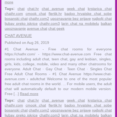
more
Tags:
chat
chat.hr
chat avenue
geek chat
krstarica chat
chathr.com
cmook chat
flertik.hr
badoo hrvatske chat sobe
bosanski chat
chathr.com2
upoznavanje bez prijave
najbolji chat
ljubav preko iskrice
chathr.com3
larin chat na mobitelu
balkan
upoznavanje
avenue chat
chat geek
CHAT AVENUE
Published on Aug 26, 2019
#1 Chat Avenue - Free chat rooms for everyone
https://chathr.com/ - https://www.chat-avenue.com Free chat
rooms including adult chat, teen chat, gay and lesbian, singles,
girls, kids, college, mobile, video and many other chatrooms for
everyone. Adult Chat · ‎Gay Chat · ‎Teen Chat · ‎Singles Chat
Free Adult Chat Rooms - #1 Chat Avenue https://www.chat-
avenue.com › adultchat Welcome to one of the most popular
free adult chat rooms in the world. ... For mobile users, the adult
chat will automatically default to our modern mobile version.
Free [...]
Read more
Tags:
chat
chat.hr
chat avenue
geek chat
krstarica chat
chathr.com
cmook chat
flertik.hr
badoo hrvatske chat sobe
bosanski chat
chathr.com2
upoznavanje bez prijave
najbolji chat
ljubav preko iskrice
chathr.com3
larin chat na mobitelu
balkan