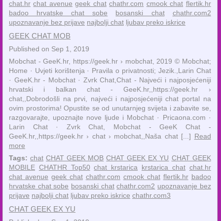
chat.hr
chat avenue
geek chat
chathr.com
cmook chat
flertik.hr
badoo hrvatske chat sobe
bosanski chat
chathr.com2
upoznavanje bez prijave
najbolji chat
ljubav preko iskrice
GEEK CHAT MOB
Published on Sep 1, 2019
Mobchat - GeeK.hr, https://geek.hr › mobchat, 2019 © Mobchat;
Home · Uvjeti korištenja · Pravila o privatnosti; Jezik.,‎Larin Chat
· ‎GeeK.hr - Mobchat · ‎Zvrk Chat,Chat - Najveći i najposjećeniji
hrvatski i balkan chat - GeeK.hr,,https://geek.hr ›
chat,,Dobrodošli na prvi, najveći i najposjećeniji chat portal na
ovim prostorima! Opustite se od unutarnjeg svijeta i zabavite se,
razgovarajte, upoznajte nove ljude i Mobchat · ‎Pricaona.com ·
‎Larin Chat · ‎Zvrk Chat, Mobchat - GeeK Chat -
GeeK.hr,,https://geek.hr › chat › mobchat,,Naša chat [...]
Read
more
Tags:
chat
CHAT GEEK MOB
CHAT GEEK EX YU
CHAT GEEK
MOBILE
CHATHR Top50
chat krstarica
krstarica chat
chat.hr
chat avenue
geek chat
chathr.com
cmook chat
flertik.hr
badoo
hrvatske chat sobe
bosanski chat
chathr.com2
upoznavanje bez
prijave
najbolji chat
ljubav preko iskrice
chathr.com3
CHAT GEEK EX YU