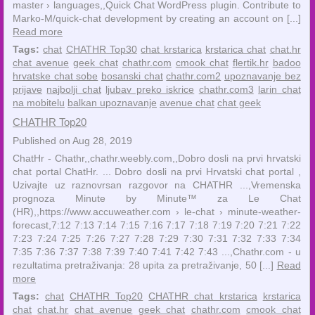
master › languages,,Quick Chat WordPress plugin. Contribute to
Marko-M/quick-chat development by creating an account on [...]
Read more
Tags:
chat
CHATHR Top30
chat krstarica
krstarica chat
chat.hr
chat avenue
geek chat
chathr.com
cmook chat
flertik.hr
badoo
hrvatske chat sobe
bosanski chat
chathr.com2
upoznavanje bez
prijave
najbolji chat
ljubav preko iskrice
chathr.com3
larin chat
na mobitelu
balkan upoznavanje
avenue chat
chat geek
CHATHR Top20
Published on Aug 28, 2019
ChatHr - Chathr,,chathr.weebly.com,,Dobro dosli na prvi hrvatski
chat portal ChatHr. ... Dobro dosli na prvi Hrvatski chat portal ,
Uzivajte uz raznovrsan razgovor na CHATHR ...,Vremenska
prognoza Minute by Minute™ za Le Chat
(HR),,https://www.accuweather.com › le-chat › minute-weather-
forecast,7:12 7:13 7:14 7:15 7:16 7:17 7:18 7:19 7:20 7:21 7:22
7:23 7:24 7:25 7:26 7:27 7:28 7:29 7:30 7:31 7:32 7:33 7:34
7:35 7:36 7:37 7:38 7:39 7:40 7:41 7:42 7:43 ...,Chathr.com - u
rezultatima pretraživanja: 28 upita za pretraživanje, 50 [...]
Read
more
Tags:
chat
CHATHR Top20
CHATHR chat krstarica
krstarica
chat
chat.hr
chat avenue
geek chat
chathr.com
cmook chat