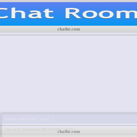
chathr.com
chathr.com CHAT, Like? :)
Like us on Facebook! BIG THANK YOU!!! :)
chathr.com