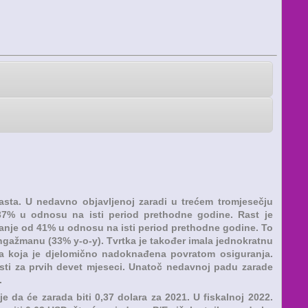
rasta. U nedavno objavljenoj zaradi u trećem tromjesečju
od 37% u odnosu na isti period prethodne godine. Rast je
ećanje od 41% u odnosu na isti period prethodne godine. To
gažmanu (33% y-o-y). Tvrtka je također imala jednokratnu
ra koja je djelomično nadoknađena povratom osiguranja.
vnosti za prvih devet mjeseci. Unatoč nedavnoj padu zarade
.
e da će zarada biti 0,37 dolara za 2021. U fiskalnoj 2022.