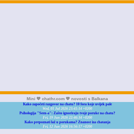
Mini 💙 chathr.com 💙 novosti s Balkana
Kako započeti razgovor na chatu? 10 fora koje uvijek pale
Wed, 01 Jul 2026 23:41:14 +0200
Psihologija "Seen-a": Zašto ignoriraju tvoje poruke na chatu?
Fri, 19 Jun 2026 22:46:34 +0200
Kako prepoznati laž u porukama? Znanost iza chatanja
Fri, 12 Jun 2026 16:56:17 +0200