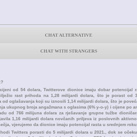
CHAT ALTERNATIVE
CHAT WITH STRANGERS
k?
cijeni od 54 dolara, Twitterove dionice imaju dobar potencijal 
abilježio rast prihoda na 1,28 milijardi dolara, što je porast 
od oglašavanja koji su iznosili 1,14 milijardi dolara, što je pov
ja ukupnog broja angažmana s oglasima (6% y-o-y) i cijene po an
du od 766 milijuna dolara za rješavanje grupne tužbe dioniča
rijavila 1,16 milijardi dolara novčanih priljeva iz poslovnih akti
ečja, vjerujemo da dionice imaju potencijal rasta u srednjem roku
odi Twittera porasti do 5 milijardi dolara u 2021., dok se očekuj