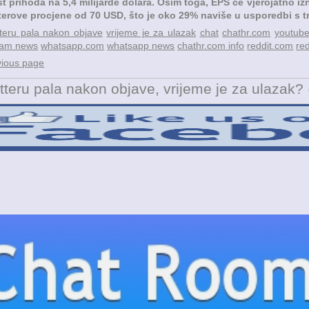
st prihoda na 5,4 milijarde dolara. Osim toga, EPS će vjerojatno i
terove procjene od 70 USD, što je oko 29% naviše u usporedbi s 
teru pala nakon objave
vrijeme je za ulazak
chat
chathr.com
youtub
ram news
whatsapp.com
whatsapp news
chathr.com info
reddit.com
re
vious page
tteru pala nakon objave, vrijeme je za ulazak?