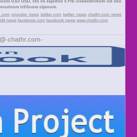
znositi 0,63 USD, što će zajedno s P/E višekratnikom od oko
trenutnom tržišnom cijenom.
e.com
youtube news
twitter.com
twitter news
chathr.com news
ddit news
facebook.com
facebook news
www.chathr.com
 @-chathr.com-