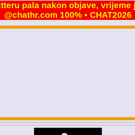
tteru pala nakon objave, vrijeme
@chathr.com 100% • CHAT2026