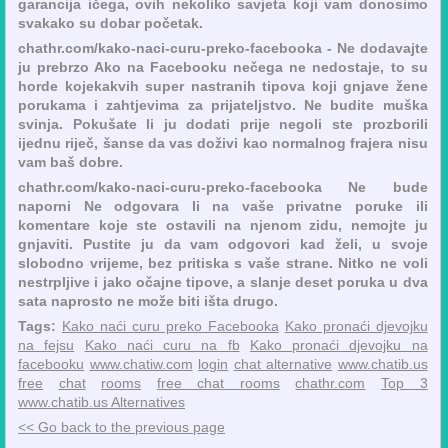
garancija ičega, ovih nekoliko savjeta koji vam donosimo
svakako su dobar početak.
chathr.com/kako-naci-curu-preko-facebooka - Ne dodavajte
ju prebrzo Ako na Facebooku nečega ne nedostaje, to su
horde kojekakvih super nastranih tipova koji gnjave žene
porukama i zahtjevima za prijateljstvo. Ne budite muška
svinja. Pokušate li ju dodati prije negoli ste prozborili
ijednu riječ, šanse da vas doživi kao normalnog frajera nisu
vam baš dobre.
chathr.com/kako-naci-curu-preko-facebooka Ne bude
naporni Ne odgovara li na vaše privatne poruke ili
komentare koje ste ostavili na njenom zidu, nemojte ju
gnjaviti. Pustite ju da vam odgovori kad želi, u svoje
slobodno vrijeme, bez pritiska s vaše strane. Nitko ne voli
nestrpljive i jako očajne tipove, a slanje deset poruka u dva
sata naprosto ne može biti išta drugo.
Tags:
Kako naći curu preko Facebooka
Kako pronaći djevojku
na fejsu
Kako naći curu na fb
Kako pronaći djevojku na
facebooku
www.chatiw.com
login
chat alternative
www.chatib.us
free
chat
rooms
free chat rooms
chathr.com
Top 3
www.chatib.us Alternatives
<< Go back to the previous page