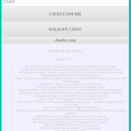
CHAT
CHAT.COM.HR
BALKAN CHAT
chathr.com
RECENT BLOG POSTS
#chathr.com
Besplatan Chat Bez Registracije | Aktivna Chat Brbljaonica u Regiji
Ludnica Chat: Balkanska Meka za Zabavu, Upoznavanje i Neprekidnu Zabavu
Sin Garyja Linekera, George, zaradio je 400.000 funti jer je tehnološki start-up
WhatsApp procijenjen na 5,5 milijuna funti
Ovako funkcionira: WhatsApp chat bez unosa u telefonskom imeniku Izravno s DPA
News kanala
Tinejdžere nije briga za nove mjere Facebooka
Twitter ili težak ekonomski model društvenih mreža
Russo Brothers i David Weil postavili FTX Crypto Scandal Series na Amazonu
Facebook sada račune tinejdžera prema zadanim postavkama čini privatnima
Instagram vrtlog o bivšoj BVB zvijezdi Jadonu Sanchu
Kako vidjeti više onoga što želite na Instagramu
Ažuriranje Telegrama donosi transkripciju videa, teme u grupama i novi mračni
način rada
Što su telegram botovi i kako ih koristiti?
Twitter bi trebao 64 milijuna pretplatnika da nadomjesti postojeće prihode i pokrije
gubitke
SpaceX planira lansiranje tereta na svemirsku stanicu
YouTube TV vraća pristup Disneyju nakon što se spor riješi
Facebook je proglašen najgorom kompanijom u Americi
Kako koristiti WhatsApp Web na računalu
Facebook testira nove alate za personalizaciju
Elon Musk čestita Astri