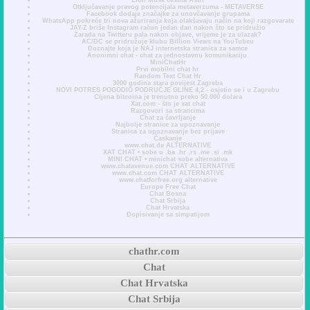
Otključavanje pravog potencijala metaverzuma - METAVERSE
Facebook dodaje značajke za unovčavanje grupama
WhatsApp pokreće tri nova ažuriranja koja olakšavaju način na koji razgovarate
JAY-Z briše Instagram račun jedan dan nakon što se pridružio
Zarada na Twitteru pala nakon objave, vrijeme je za ulazak?
AC/DC se pridružuje klubu Billion Views na YouTubeu
Doznajte koja je NAJ internetska stranica za samce
Anonimni chat - chat za jednostavnu komunikaciju.
MiniChatHr
Prvi mobilni chat hr
Random Text Chat Hr
3000 godina stara povijest Zagreba
NOVI POTRES POGODIO PODRUČJE GLINE 4,2 - osjetio se i u Zagrebu
Cijena bitcoina je trenutno preko 50.000 dolara
Xat.com - što je xat chat
Razgovori sa strancima
Chat za čavrljanje
Najbolje stranice za upoznavanje
Stranica za upoznavanje bez prijave
Časkanje
www.chat.de ALTERNATIVE
XAT CHAT • sobe u .ba .hr .rs .me .si .mk
MINI CHAT • minichat sobe alternativa
www.chatavenue.com CHAT ALTERNATIVE
www.chat.com CHAT ALTERNATIVE
www.chatforfree.org alternative
Europe Free Chat
Chat Bosna
Chat Srbija
Chat Hrvatska
Dopisivanje sa simpatijom
chathr.com
Chat
Chat Hrvatska
Chat Srbija