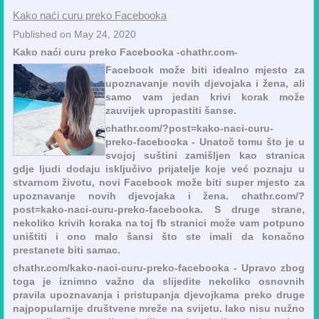
Kako naći curu preko Facebooka
Published on May 24, 2020
Kako naći curu preko Facebooka -chathr.com-
Facebook može biti idealno mjesto za
upoznavanje novih djevojaka i žena, ali
samo vam jedan krivi korak može
zauvijek upropastiti šanse.
chathr.com/?post=kako-naci-curu-
preko-facebooka - Unatoč tomu što je u
svojoj suštini zamišljen kao stranica
gdje ljudi dodaju isključivo prijatelje koje već poznaju u
stvarnom životu, novi Facebook može biti super mjesto za
upoznavanje novih djevojaka i žena. chathr.com/?
post=kako-naci-curu-preko-facebooka. S druge strane,
nekoliko krivih koraka na toj fb stranici može vam potpuno
uništiti i ono malo šansi što ste imali da konačno
prestanete biti samac.
chathr.com/kako-naci-curu-preko-facebooka - Upravo zbog
toga je iznimno važno da slijedite nekoliko osnovnih
pravila upoznavanja i pristupanja djevojkama preko druge
najpopularnije društvene mreže na svijetu. Iako nisu nužno