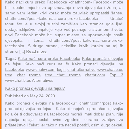
Kako naći curu preko Facebooka -chathr.com- Facebook može
biti idealno mjesto za upoznavanje novih djevojaka i žena, ali
samo vam jedan krivi korak može zauvijek upropastiti šanse.
chathr.com/?post=kako-naci-curu-preko-facebooka - Unatoč
tomu što je u svojoj suštini zamišljen kao stranica gdje ljudi
dodaju isključivo prijatelje koje već poznaju u stvarnom životu,
novi Facebook može biti super mjesto za upoznavanje novih
djevojaka i žena. chathr.com/?post=kako-naci-curu-preko-
facebooka. S druge strane, nekoliko krivih koraka na toj fb
stranici [...]
Read more
Tags:
Kako naći curu preko Facebooka
Kako pronaći djevojku
na fejsu
Kako naći curu na fb
Kako pronaći djevojku na
facebooku
www.chatiw.com
login
chat alternative
www.chatib.us
free
chat
rooms
free chat rooms
chathr.com
Top 3
www.chatib.us Alternatives
Kako pronaći djevojku na fejsu?
Published on May 24, 2020
Kako pronaći djevojku na facebooku? chathr.com/?post=kako-
pronaci-djevojku-na-fejsu - Kako bi uspješno pronašao djevojku
koja će ti odgovarati na facebooku moraš imati dobar plan. Nije
najbolja opcija poslati svim zgodnim curama zahtjev za
prijateljstvo i čekati jer tako ništa nećeš postići, osim dugo čekati.