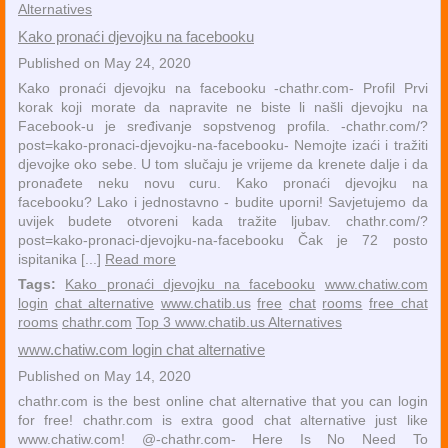
Alternatives
Kako pronaći djevojku na facebooku
Published on May 24, 2020
Kako pronaći djevojku na facebooku -chathr.com- Profil Prvi
korak koji morate da napravite ne biste li našli djevojku na
Facebook-u je sređivanje sopstvenog profila. -chathr.com/?
post=kako-pronaci-djevojku-na-facebooku- Nemojte izaći i tražiti
djevojke oko sebe. U tom slučaju je vrijeme da krenete dalje i da
pronađete neku novu curu. Kako pronaći djevojku na
facebooku? Lako i jednostavno - budite uporni! Savjetujemo da
uvijek budete otvoreni kada tražite ljubav. chathr.com/?
post=kako-pronaci-djevojku-na-facebooku Čak je 72 posto
ispitanika [...]
Read more
Tags:
Kako pronaći djevojku na facebooku
www.chatiw.com
login
chat alternative
www.chatib.us
free
chat
rooms
free chat
rooms
chathr.com
Top 3 www.chatib.us Alternatives
www.chatiw.com login chat alternative
Published on May 14, 2020
chathr.com is the best online chat alternative that you can login
for free! chathr.com is extra good chat alternative just like
www.chatiw.com! @-chathr.com- Here Is No Need To