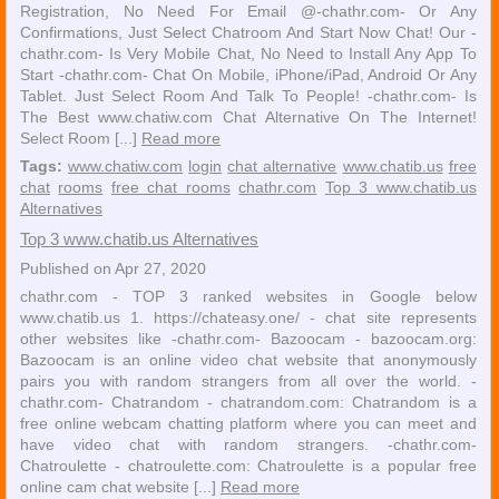
Registration, No Need For Email @-chathr.com- Or Any
Confirmations, Just Select Chatroom And Start Now Chat! Our -
chathr.com- Is Very Mobile Chat, No Need to Install Any App To
Start -chathr.com- Chat On Mobile, iPhone/iPad, Android Or Any
Tablet. Just Select Room And Talk To People! -chathr.com- Is
The Best www.chatiw.com Chat Alternative On The Internet!
Select Room [...]
Read more
Tags:
www.chatiw.com
login
chat alternative
www.chatib.us
free
chat
rooms
free chat rooms
chathr.com
Top 3 www.chatib.us
Alternatives
Top 3 www.chatib.us Alternatives
Published on Apr 27, 2020
chathr.com - TOP 3 ranked websites in Google below
www.chatib.us 1. https://chateasy.one/ - chat site represents
other websites like -chathr.com- Bazoocam - bazoocam.org:
Bazoocam is an online video chat website that anonymously
pairs you with random strangers from all over the world. -
chathr.com- Chatrandom - chatrandom.com: Chatrandom is a
free online webcam chatting platform where you can meet and
have video chat with random strangers. -chathr.com-
Chatroulette - chatroulette.com: Chatroulette is a popular free
online cam chat website [...]
Read more