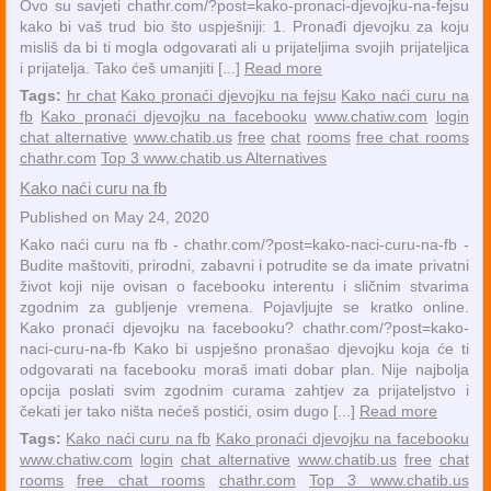
Ovo su savjeti chathr.com/?post=kako-pronaci-djevojku-na-fejsu
kako bi vaš trud bio što uspješniji: 1. Pronađi djevojku za koju
misliš da bi ti mogla odgovarati ali u prijateljima svojih prijateljica
i prijatelja. Tako ćeš umanjiti [...]
Read more
Tags:
hr chat
Kako pronaći djevojku na fejsu
Kako naći curu na
fb
Kako pronaći djevojku na facebooku
www.chatiw.com
login
chat alternative
www.chatib.us
free
chat
rooms
free chat rooms
chathr.com
Top 3 www.chatib.us Alternatives
Kako naći curu na fb
Published on May 24, 2020
Kako naći curu na fb - chathr.com/?post=kako-naci-curu-na-fb -
Budite maštoviti, prirodni, zabavni i potrudite se da imate privatni
život koji nije ovisan o facebooku interentu i sličnim stvarima
zgodnim za gubljenje vremena. Pojavljujte se kratko online.
Kako pronaći djevojku na facebooku? chathr.com/?post=kako-
naci-curu-na-fb Kako bi uspješno pronašao djevojku koja će ti
odgovarati na facebooku moraš imati dobar plan. Nije najbolja
opcija poslati svim zgodnim curama zahtjev za prijateljstvo i
čekati jer tako ništa nećeš postići, osim dugo [...]
Read more
Tags:
Kako naći curu na fb
Kako pronaći djevojku na facebooku
www.chatiw.com
login
chat alternative
www.chatib.us
free
chat
rooms
free chat rooms
chathr.com
Top 3 www.chatib.us