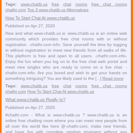
Tags:
www.chatib.us
free
chat
rooms
free chat rooms
chathr.com
Top 3 www.chatib.us Alternatives
How To Start Chat At www.chatib.us
Published on Apr 27, 2020
How and what www.chatib.us is: www.chatib.us is an online web
community which provides free chat rooms with or without
registration. -chathr.com-info- Save yourself the time by logging
in without registration to meet new friends from all walks of life.
This platform is free and open to all users. -chathr.com-info-
Enjoy the fun when you log on to the free chat web portal and
meet new singles who are ready to come on a live chat. -
chathr.com-info- Are you bored and wish to get your hands on
something intriguing? You are likely used to the [...]
Read more
Tags:
www.chatib.us
free
chat
rooms
free chat rooms
chathr.com
How To Start Chat At www.chatib.us
What www.chatib.us Really Is?
Published on Apr 27, 2020
#chathr.com - What is www.chatib.us ? www.chatib.us is an
online free chatting room where you can meet new people from
all over the world like here @-chathr.com, make new friends,
and have fun with complete random strangers without any