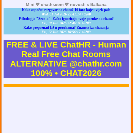
Mini 💙 chathr.com 💙 novosti s Balkana
Kako započeti razgovor na chatu? 10 fora koje uvijek pale
Wed, 01 Jul 2026 23:41:14 +0200
Psihologija "Seen-a": Zašto ignoriraju tvoje poruke na chatu?
Fri, 19 Jun 2026 22:46:34 +0200
Kako prepoznati laž u porukama? Znanost iza chatanja
Fri, 12 Jun 2026 16:56:17 +0200
FREE & LIVE ChatHR - Human
Real Free Chat Rooms
ALTERNATIVE @chathr.com
100% • CHAT2026