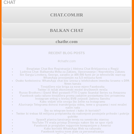
CHAT
CHAT.COM.HR
BALKAN CHAT
chathr.com
RECENT BLOG POSTS
#chathr.com
Besplatan Chat Bez Registracije | Aktivna Chat Brbljaonica u Regiji
Ludnica Chat: Balkanska Meka za Zabavu, Upoznavanje i Neprekidnu Zabavu
Sin Garyja Linekera, George, zaradio je 400.000 funti jer je tehnološki start-up
WhatsApp procijenjen na 5,5 milijuna funti
Ovako funkcionira: WhatsApp chat bez unosa u telefonskom imeniku Izravno s DPA
News kanala
Tinejdžere nije briga za nove mjere Facebooka
Twitter ili težak ekonomski model društvenih mreža
Russo Brothers i David Weil postavili FTX Crypto Scandal Series na Amazonu
Facebook sada račune tinejdžera prema zadanim postavkama čini privatnima
Instagram vrtlog o bivšoj BVB zvijezdi Jadonu Sanchu
Kako vidjeti više onoga što želite na Instagramu
Ažuriranje Telegrama donosi transkripciju videa, teme u grupama i novi mračni
način rada
Što su telegram botovi i kako ih koristiti?
Twitter bi trebao 64 milijuna pretplatnika da nadomjesti postojeće prihode i pokrije
gubitke
SpaceX planira lansiranje tereta na svemirsku stanicu
YouTube TV vraća pristup Disneyju nakon što se spor riješi
Facebook je proglašen najgorom kompanijom u Americi
Kako koristiti WhatsApp Web na računalu
Facebook testira nove alate za personalizaciju