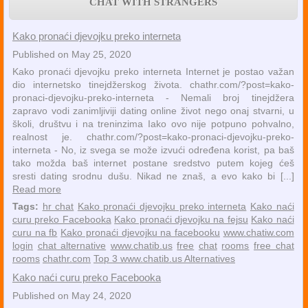
CHAT WITH STRANGERS
Kako pronaći djevojku preko interneta
Published on May 25, 2020
Kako pronaći djevojku preko interneta Internet je postao važan
dio internetsko tinejdžerskog života. chathr.com/?post=kako-
pronaci-djevojku-preko-interneta - Nemali broj tinejdžera
zapravo vodi zanimljiviji dating online život nego onaj stvarni, u
školi, društvu i na treninzima Iako ovo nije potpuno pohvalno,
realnost je. chathr.com/?post=kako-pronaci-djevojku-preko-
interneta - No, iz svega se može izvući određena korist, pa baš
tako možda baš internet postane sredstvo putem kojeg ćeš
sresti dating srodnu dušu. Nikad ne znaš, a evo kako bi [...]
Read more
Tags:
hr chat
Kako pronaći djevojku preko interneta
Kako naći
curu preko Facebooka
Kako pronaći djevojku na fejsu
Kako naći
curu na fb
Kako pronaći djevojku na facebooku
www.chatiw.com
login
chat alternative
www.chatib.us
free
chat
rooms
free chat
rooms
chathr.com
Top 3 www.chatib.us Alternatives
Kako naći curu preko Facebooka
Published on May 24, 2020