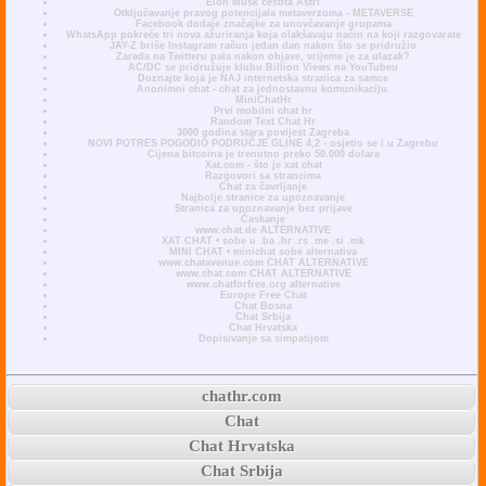
Elon Musk čestita Astri
Otključavanje pravog potencijala metaverzuma - METAVERSE
Facebook dodaje značajke za unovčavanje grupama
WhatsApp pokreće tri nova ažuriranja koja olakšavaju način na koji razgovarate
JAY-Z briše Instagram račun jedan dan nakon što se pridružio
Zarada na Twitteru pala nakon objave, vrijeme je za ulazak?
AC/DC se pridružuje klubu Billion Views na YouTubeu
Doznajte koja je NAJ internetska stranica za samce
Anonimni chat - chat za jednostavnu komunikaciju.
MiniChatHr
Prvi mobilni chat hr
Random Text Chat Hr
3000 godina stara povijest Zagreba
NOVI POTRES POGODIO PODRUČJE GLINE 4,2 - osjetio se i u Zagrebu
Cijena bitcoina je trenutno preko 50.000 dolara
Xat.com - što je xat chat
Razgovori sa strancima
Chat za čavrljanje
Najbolje stranice za upoznavanje
Stranica za upoznavanje bez prijave
Časkanje
www.chat.de ALTERNATIVE
XAT CHAT • sobe u .ba .hr .rs .me .si .mk
MINI CHAT • minichat sobe alternativa
www.chatavenue.com CHAT ALTERNATIVE
www.chat.com CHAT ALTERNATIVE
www.chatforfree.org alternative
Europe Free Chat
Chat Bosna
Chat Srbija
Chat Hrvatska
Dopisivanje sa simpatijom
chathr.com
Chat
Chat Hrvatska
Chat Srbija