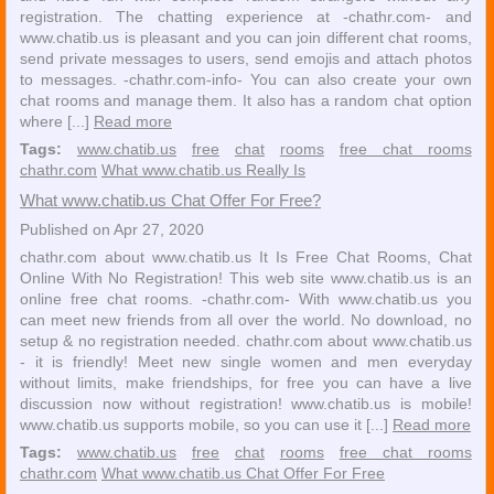
registration. The chatting experience at -chathr.com- and
www.chatib.us is pleasant and you can join different chat rooms,
send private messages to users, send emojis and attach photos
to messages. -chathr.com-info- You can also create your own
chat rooms and manage them. It also has a random chat option
where [...]
Read more
Tags:
www.chatib.us
free
chat
rooms
free chat rooms
chathr.com
What www.chatib.us Really Is
What www.chatib.us Chat Offer For Free?
Published on Apr 27, 2020
chathr.com about www.chatib.us It Is Free Chat Rooms, Chat
Online With No Registration! This web site www.chatib.us is an
online free chat rooms. -chathr.com- With www.chatib.us you
can meet new friends from all over the world. No download, no
setup & no registration needed. chathr.com about www.chatib.us
- it is friendly! Meet new single women and men everyday
without limits, make friendships, for free you can have a live
discussion now without registration! www.chatib.us is mobile!
www.chatib.us supports mobile, so you can use it [...]
Read more
Tags:
www.chatib.us
free
chat
rooms
free chat rooms
chathr.com
What www.chatib.us Chat Offer For Free