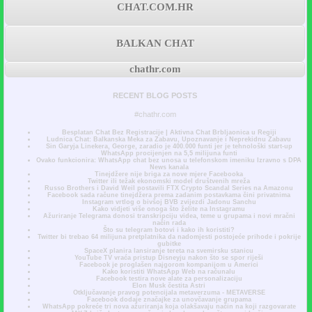
CHAT.COM.HR
BALKAN CHAT
chathr.com
RECENT BLOG POSTS
#chathr.com
Besplatan Chat Bez Registracije | Aktivna Chat Brbljaonica u Regiji
Ludnica Chat: Balkanska Meka za Zabavu, Upoznavanje i Neprekidnu Zabavu
Sin Garyja Linekera, George, zaradio je 400.000 funti jer je tehnološki start-up
WhatsApp procijenjen na 5,5 milijuna funti
Ovako funkcionira: WhatsApp chat bez unosa u telefonskom imeniku Izravno s DPA
News kanala
Tinejdžere nije briga za nove mjere Facebooka
Twitter ili težak ekonomski model društvenih mreža
Russo Brothers i David Weil postavili FTX Crypto Scandal Series na Amazonu
Facebook sada račune tinejdžera prema zadanim postavkama čini privatnima
Instagram vrtlog o bivšoj BVB zvijezdi Jadonu Sanchu
Kako vidjeti više onoga što želite na Instagramu
Ažuriranje Telegrama donosi transkripciju videa, teme u grupama i novi mračni
način rada
Što su telegram botovi i kako ih koristiti?
Twitter bi trebao 64 milijuna pretplatnika da nadomjesti postojeće prihode i pokrije
gubitke
SpaceX planira lansiranje tereta na svemirsku stanicu
YouTube TV vraća pristup Disneyju nakon što se spor riješi
Facebook je proglašen najgorom kompanijom u Americi
Kako koristiti WhatsApp Web na računalu
Facebook testira nove alate za personalizaciju
Elon Musk čestita Astri
Otključavanje pravog potencijala metaverzuma - METAVERSE
Facebook dodaje značajke za unovčavanje grupama
WhatsApp pokreće tri nova ažuriranja koja olakšavaju način na koji razgovarate