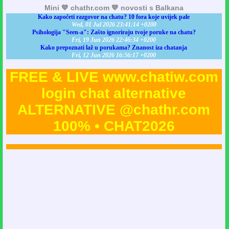
Mini 💙 chathr.com 💙 novosti s Balkana
Kako započeti razgovor na chatu? 10 fora koje uvijek pale
Wed, 01 Jul 2026 23:41:14 +0200
Psihologija "Seen-a": Zašto ignoriraju tvoje poruke na chatu?
Fri, 19 Jun 2026 22:46:34 +0200
Kako prepoznati laž u porukama? Znanost iza chatanja
Fri, 12 Jun 2026 16:56:17 +0200
FREE & LIVE www.chatiw.com
login chat alternative
ALTERNATIVE @chathr.com
100% • CHAT2026