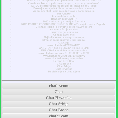
JAY-Z briše Instagram račun jedan dan nakon što se pridružio
Zarada na Twitteru pala nakon objave, vrijeme je za ulazak?
AC/DC se pridružuje klubu Billion Views na YouTubeu
Doznajte koja je NAJ internetska stranica za samce
Anonimni chat - chat za jednostavnu komunikaciju.
MiniChatHr
Prvi mobilni chat hr
Random Text Chat Hr
3000 godina stara povijest Zagreba
NOVI POTRES POGODIO PODRUČJE GLINE 4,2 - osjetio se i u Zagrebu
Cijena bitcoina je trenutno preko 50.000 dolara
Xat.com - što je xat chat
Razgovori sa strancima
Chat za čavrljanje
Najbolje stranice za upoznavanje
Stranica za upoznavanje bez prijave
Časkanje
www.chat.de ALTERNATIVE
XAT CHAT • sobe u .ba .hr .rs .me .si .mk
MINI CHAT • minichat sobe alternativa
www.chatavenue.com CHAT ALTERNATIVE
www.chat.com CHAT ALTERNATIVE
www.chatforfree.org alternative
Europe Free Chat
Chat Bosna
Chat Srbija
Chat Hrvatska
Dopisivanje sa simpatijom
chathr.com
Chat
Chat Hrvatska
Chat Srbija
Chat Bosna
chathr.com