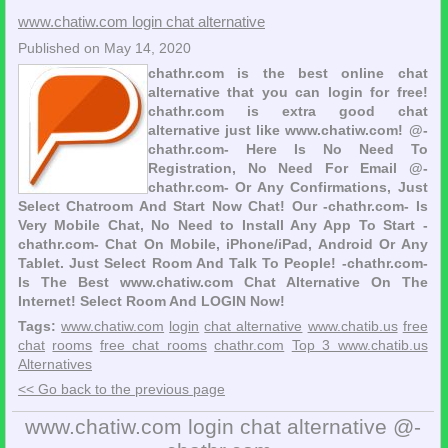
www.chatiw.com login chat alternative
Published on May 14, 2020
chathr.com is the best online chat
alternative that you can login for free!
chathr.com is extra good chat
alternative just like www.chatiw.com! @-
chathr.com- Here Is No Need To
Registration, No Need For Email @-
chathr.com- Or Any Confirmations, Just
Select Chatroom And Start Now Chat! Our -chathr.com- Is
Very Mobile Chat, No Need to Install Any App To Start -
chathr.com- Chat On Mobile, iPhone/iPad, Android Or Any
Tablet. Just Select Room And Talk To People! -chathr.com-
Is The Best www.chatiw.com Chat Alternative On The
Internet! Select Room And LOGIN Now!
Tags:
www.chatiw.com
login
chat alternative
www.chatib.us
free
chat
rooms
free chat rooms
chathr.com
Top 3 www.chatib.us
Alternatives
<< Go back to the previous page
www.chatiw.com login chat alternative @-